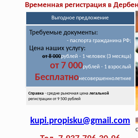
Временная регистрация в Дербе
Выгодное предложение
Требуемые документы:
- паспорта гражданина РФ;
Цена наших услугу:
от 8 000
рублей - 1 человек (3 месяца)
от 7 000
рублей - 1 взрослый
Бесплатно
несовершеннолетние
Справка
- средне рыночная цена
легальной
регистрации от 9 500 рублей
kupi.propisku@gmail.com
С