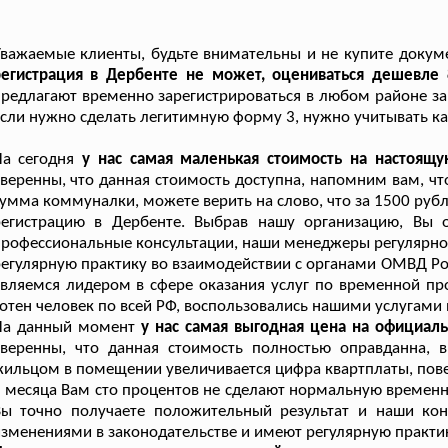
важаемые клиенты, будьте внимательны и не купите докуме
регистрация в Дербенте не может, оцениваться дешевле
редлагают временно зарегистрироваться в любом районе за 
сли нужно сделать легитимную форму 3, нужно учитывать ка
а сегодня
у нас самая маленькая стоимость на настоящ
веренны, что данная стоимость доступна, напомним вам, ч
умма коммуналки, можете верить на слово, что за 1500 рубл
регистрацию в Дербенте. Выбрав нашу организацию, Вы о
рофессиональные консультации, наши менеджеры регулярно
егулярную практику во взаимодействии с органами ОМВД Ро
вляемся лидером в сфере оказания услуг по временной пр
отен человек по всей РФ, воспользовались нашими услугами 
На данный момент
у нас самая выгодная цена на официал
уверенны, что данная стоимость полностью оправданна, 
ильцом в помещении увеличивается цифра квартплаты, повер
 месяца Вам сто процентов не сделают нормальную временн
Вы точно получаете положительный результат и наши кон
зменениями в законодательстве и имеют регулярную практи